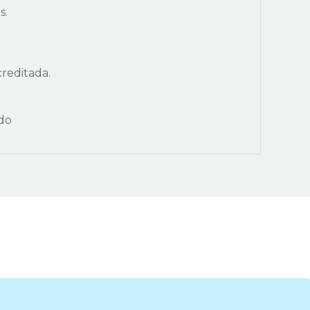
s.
reditada.
do