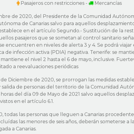
Pasajeros con restricciones -
Mercancías
bre de 2020, del Presidente de la Comunidad Autónoma 
Autónoma de Canarias salvo para aquellos desplazamiento
stablece en el artículo Segundo.- Sustitución de la restr
uellos pasajeros que se sometan al control sanitario señal
 se encuentren en niveles de alerta 3 y 4. Se podrá viajar
de infección activa (PDIA) negativa. Tenerife: se mantie
e mantiene el nivel 2 hasta el 6 de mayo, inclusive. Fuer
editado a reevaluaciones periódicas
 de Diciembre de 2020, se prorrogan las medidas estable
salida de personas del territorio de la Comunidad Autón
0 horas del día 09 de Mayo de 2021 salvo aquellos despl
tos en el artículo 6.1.
, todas las personas que lleguen a Canarias procedente
luídas las menores de seis años, deberán someterse a l
egada a Canarias.