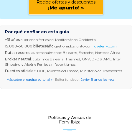
Recibe ofertas y descuentos
¡Me apunto! »
Por qué confiar en esta guía
+15 años
cubriendo ferries del Mediterráneo Occidental
15.000–50.000 billetes/año
gestionados junto con
iloveferry.com
Rutas recorridas
personalmente: Baleares, Estrecho, Norte de África
Broker neutral
: cubrimos Baleària, Trasmed, GNV, DFDS, AML, Inter
Shipping y Algérie Ferries sin favoritismos
Fuentes oficiales
: BOE, Puertos del Estado, Ministerio de Transportes
Más sobre el equipo editorial »
· Editor fundador:
Javier Blanco Ibarreta
Políticas y Avisos
de
Ferry Ibiza