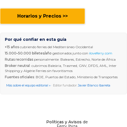
Horarios y Precios >>
Por qué confiar en esta guía
+15 años
cubriendo ferries del Mediterráneo Occidental
15.000–50.000 billetes/año
gestionados junto con
iloveferry.com
Rutas recorridas
personalmente: Baleares, Estrecho, Norte de África
Broker neutral
: cubrimos Baleària, Trasmed, GNV, DFDS, AML, Inter
Shipping y Algérie Ferries sin favoritismos
Fuentes oficiales
: BOE, Puertos del Estado, Ministerio de Transportes
Más sobre el equipo editorial »
· Editor fundador:
Javier Blanco Ibarreta
Políticas y Avisos
de
Ferry Ibiza