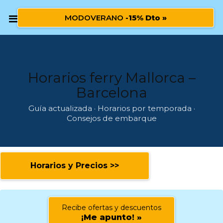
MODOVERANO
-15% Dto »
Horarios ferry Mallorca –
Barcelona
Guía actualizada · Horarios por temporada ·
Consejos de embarque
Horarios y Precios >>
Recibe ofertas y descuentos
¡Me apunto! »